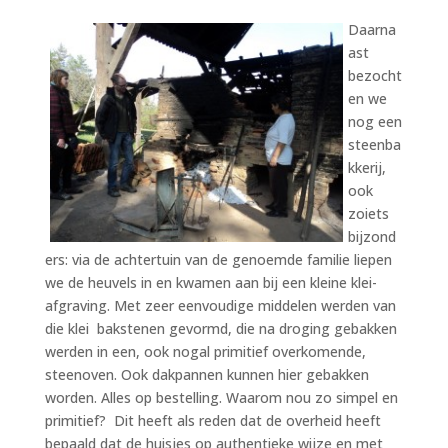
Daarna
ast
bezocht
en we
nog een
steenba
kkerij,
ook
zoiets
bijzond
ers: via de achtertuin van de genoemde familie liepen
we de heuvels in en kwamen aan bij een kleine klei-
afgraving. Met zeer eenvoudige middelen werden van
die klei bakstenen gevormd, die na droging gebakken
werden in een, ook nogal primitief overkomende,
steenoven. Ook dakpannen kunnen hier gebakken
worden. Alles op bestelling. Waarom nou zo simpel en
primitief? Dit heeft als reden dat de overheid heeft
bepaald dat de huisjes op authentieke wijze en met