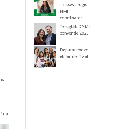
– nieuwe regio
NMI
coördinator
Terugblik DNMI
conventie 2025
Deputatiebezo
ek familie Twal
 is
of op