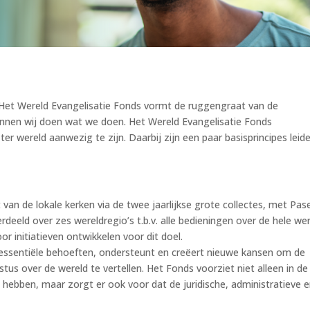
 Het Wereld Evangelisatie Fonds vormt de ruggengraat van de
unnen wij doen wat we doen. Het Wereld Evangelisatie Fonds
r wereld aanwezig te zijn. Daarbij zijn een paar basisprincipes leid
?
an de lokale kerken via de twee jaarlijkse grote collectes, met Pas
eeld over zes wereldregio’s t.b.v. alle bedieningen over de hele wer
r initiatieven ontwikkelen voor dit doel.
e essentiële behoeften, ondersteunt en creëert nieuwe kansen om de
us over de wereld te vertellen. Het Fonds voorziet niet alleen in de
g hebben, maar zorgt er ook voor dat de juridische, administratieve 