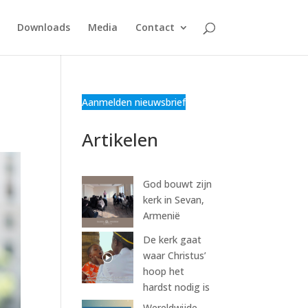
Downloads
Media
Contact
Aanmelden nieuwsbrief
Artikelen
God bouwt zijn
kerk in Sevan,
Armenië
De kerk gaat
waar Christus’
hoop het
hardst nodig is
Wereldwijde