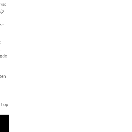
onds
ulp
re
t
.
igde
izen
of op