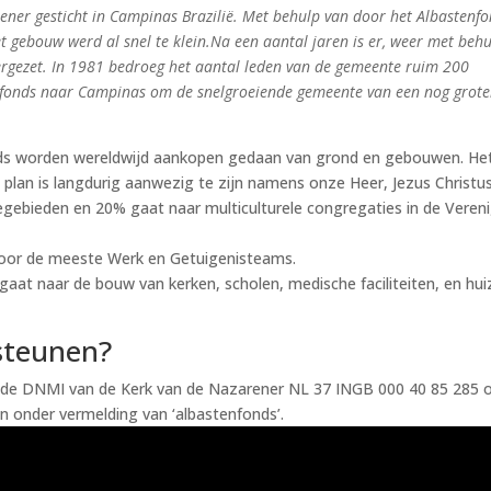
ner gesticht in Campinas Brazilië. Met behulp van door het Albastenf
t gebouw werd al snel te klein.Na een aantal jaren is er, weer met beh
ergezet. In 1981 bedroeg het aantal leden van de gemeente ruim 200
enfonds naar Campinas om de snelgroeiende gemeente van een nog grote
nds worden wereldwijd aankopen gedaan van grond en gebouwen. He
 plan is langdurig aanwezig te zijn namens onze Heer, Jezus Christus
egebieden en 20% gaat naar multiculturele congregaties in de Veren
 voor de meeste Werk en Getuigenisteams.
gaat naar de bouw van kerken, scholen, medische faciliteiten, en hu
steunen?
n de DNMI van de Kerk van de Nazarener NL 37 INGB 000 40 85 285 
n onder vermelding van ‘albastenfonds’.