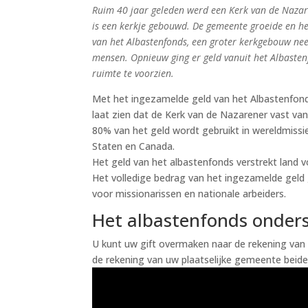
Ruim 40 jaar geleden werd een Kerk van de Nazare
is een kerkje gebouwd. De gemeente groeide en he
van het Albastenfonds, een groter kerkgebouw ne
mensen. Opnieuw ging er geld vanuit het Albast
ruimte te voorzien.
Met het ingezamelde geld van het Albastenfo
laat zien dat de Kerk van de Nazarener vast van
80% van het geld wordt gebruikt in wereldmissi
Staten en Canada.
Het geld van het albastenfonds verstrekt land
Het volledige bedrag van het ingezamelde geld 
voor missionarissen en nationale arbeiders.
Het albastenfonds onder
U kunt uw gift overmaken naar de rekening va
de rekening van uw plaatselijke gemeente beide