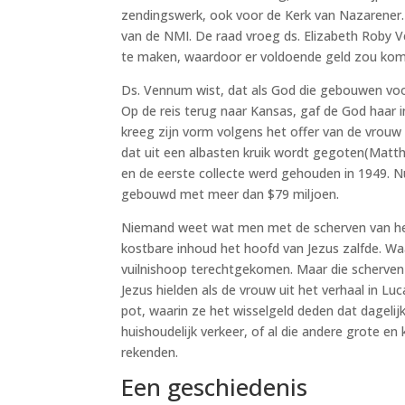
zendingswerk, ook voor de Kerk van Nazarener
van de NMI. De raad vroeg ds. Elizabeth Roby 
te maken, waardoor er voldoende geld zou kom
Ds. Vennum wist, dat als God die gebouwen voor
Op de reis terug naar Kansas, gaf de God haar in
kreeg zijn vorm volgens het offer van de vrouw
dat uit een albasten kruik wordt gegoten(Mat
en de eerste collecte werd gehouden in 1949. Nu
gebouwd met meer dan $79 miljoen.
Niemand weet wat men met de scherven van het
kostbare inhoud het hoofd van Jezus zalfde. Waa
vuilnishoop terechtgekomen. Maar die scherven z
Jezus hielden als de vrouw uit het verhaal in Lu
pot, waarin ze het wisselgeld deden dat dageli
huishoudelijk verkeer, of al die andere grote en 
rekenden.
Een geschiedenis