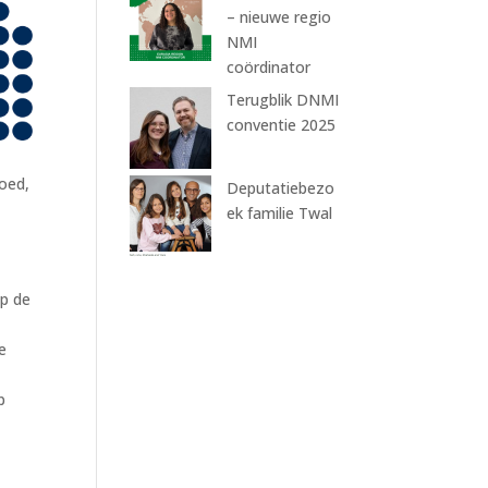
– nieuwe regio
NMI
coördinator
Terugblik DNMI
conventie 2025
oed,
Deputatiebezo
ek familie Twal
e
op de
e
p