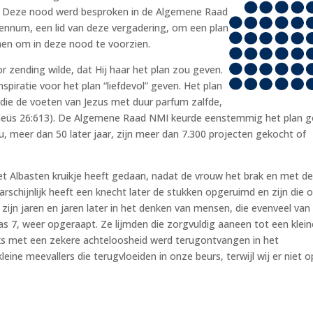
. Deze nood werd besproken in de Algemene Raad
Vennum, een lid van deze vergadering, om een plan
en om in deze nood te voorzien.
 zending wilde, dat Hij haar het plan zou geven.
spiratie voor het plan “liefdevol” geven. Het plan
 die de voeten van Jezus met duur parfum zalfde,
theüs 26:613). De Algemene Raad NMI keurde eenstemmig het plan g
, meer dan 50 later jaar, zijn meer dan 7.300 projecten gekocht of
 Albasten kruikje heeft gedaan, nadat de vrouw het brak en met d
rschijnlijk heeft een knecht later de stukken opgeruimd en zijn die 
ijn jaren en jaren later in het denken van mensen, die evenveel van
cas 7, weer opgeraapt. Ze lijmden die zorgvuldig aaneen tot een klein
jks met een zekere achteloosheid werd terugontvangen in het
kleine meevallers die terugvloeiden in onze beurs, terwijl wij er niet o