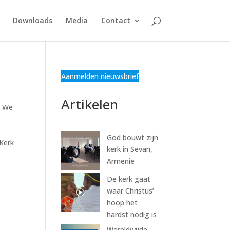
Downloads
Media
Contact
Aanmelden nieuwsbrief
Artikelen
. We
God bouwt zijn
 Kerk
kerk in Sevan,
Armenië
De kerk gaat
waar Christus’
hoop het
hardst nodig is
Wereldwijde