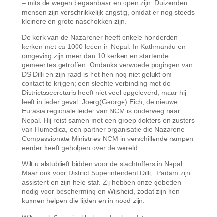
– mits de wegen begaanbaar en open zijn. Duizenden
mensen zijn verschrikkelijk angstig, omdat er nog steeds
kleinere en grote naschokken zijn.
De kerk van de Nazarener heeft enkele honderden
kerken met ca 1000 leden in Nepal. In Kathmandu en
omgeving zijn meer dan 10 kerken en startende
gemeentes getroffen. Ondanks verwoede pogingen van
DS Dilli en zijn raad is het hen nog niet gelukt om
contact te krijgen; een slechte verbinding met de
Districtssecretaris heeft niet veel opgeleverd, maar hij
leeft in ieder geval. Joerg(George) Eich, de nieuwe
Eurasia regionale leider van NCM is onderweg naar
Nepal. Hij reist samen met een groep dokters en zusters
van Humedica, een partner organisatie die Nazarene
Compassionate Ministries NCM in verschillende rampen
eerder heeft geholpen over de wereld.
Wilt u alstublieft bidden voor de slachtoffers in Nepal.
Maar ook voor District Superintendent Dilli, Padam zijn
assistent en zijn hele staf. Zij hebben onze gebeden
nodig voor bescherming en Wijsheid, zodat zijn hen
kunnen helpen die lijden en in nood zijn.