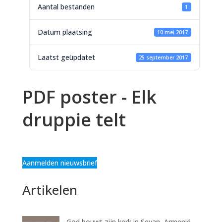
Aantal bestanden
1
Datum plaatsing
10 mei 2017
Laatst geüpdatet
25 september 2017
PDF poster - Elk
druppie telt
Aanmelden nieuwsbrief
Artikelen
God bouwt zijn kerk in Sevan, Armenië