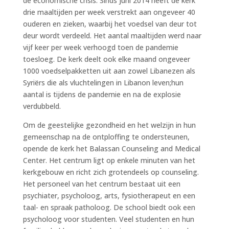
de economische crisis. Sinds juni 2014 heeft de kerk
drie maaltijden per week verstrekt aan ongeveer 40
ouderen en zieken, waarbij het voedsel van deur tot
deur wordt verdeeld. Het aantal maaltijden werd naar
vijf keer per week verhoogd toen de pandemie
toesloeg. De kerk deelt ook elke maand ongeveer
1000 voedselpakketten uit aan zowel Libanezen als
Syriërs die als vluchtelingen in Libanon leven;hun
aantal is tijdens de pandemie en na de explosie
verdubbeld.
Om de geestelijke gezondheid en het welzijn in hun
gemeenschap na de ontploffing te ondersteunen,
opende de kerk het Balassan Counseling and Medical
Center. Het centrum ligt op enkele minuten van het
kerkgebouw en richt zich grotendeels op counseling.
Het personeel van het centrum bestaat uit een
psychiater, psycholoog, arts, fysiotherapeut en een
taal- en spraak patholoog. De school biedt ook een
psycholoog voor studenten. Veel studenten en hun