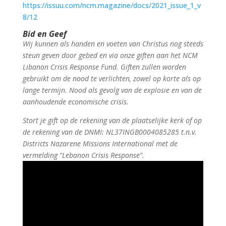
https://issuu.com/ncm.magazine/docs/2021_issue_
1_v
8/12
Bid en Geef
Wij kunnen als handen en voeten van Christus nog steeds
steun geven door gebed en via onze giften aan het NCM
Libanon Crisis Response Fund. Giften zullen worden
gebruikt om de nood te verlichten, zowel op korte als op
lange termijn. Nood als gevolg van de explosie en van de
aanhoudende economische crisis.
Stort je gift op de rekening van de plaatselijke kerk of op
de rekening van de DNMI: NL37INGB0004085285 t.n.v.
Districts Nazarene Missions International met de
vermelding “Lebanon Crisis Response”.