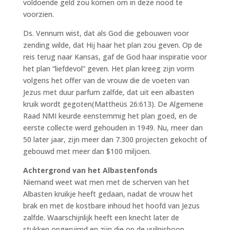
voldoende geld zou komen om in deze nood te
voorzien.
Ds. Vennum wist, dat als God die gebouwen voor
zending wilde, dat Hij haar het plan zou geven. Op de
reis terug naar Kansas, gaf de God haar inspiratie voor
het plan “liefdevol” geven. Het plan kreeg zijn vorm
volgens het offer van de vrouw die de voeten van
Jezus met duur parfum zalfde, dat uit een albasten
kruik wordt gegoten(Mattheüs 26:613). De Algemene
Raad NMI keurde eenstemmig het plan goed, en de
eerste collecte werd gehouden in 1949. Nu, meer dan
50 later jaar, zijn meer dan 7.300 projecten gekocht of
gebouwd met meer dan $100 miljoen.
Achtergrond van het Albastenfonds
Niemand weet wat men met de scherven van het
Albasten kruikje heeft gedaan, nadat de vrouw het
brak en met de kostbare inhoud het hoofd van Jezus
zalfde. Waarschijnlijk heeft een knecht later de
stukken opgeruimd en zijn die op de vuilnishoop